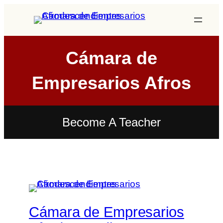
Saltar
al
contenido
Cámara de
Empresarios Afros
Become A Teacher
Cámara de Empresarios