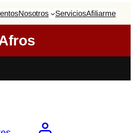
entos
Nosotros
Servicios
Afiliarme
Afros
tes