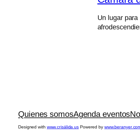
Un lugar para
afrodescendie
Quienes somos
Agenda eventos
No
Designed with
www.crisálida.us
Powered by
www.beranyer.co